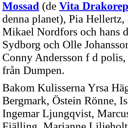
Mossad
(de
Vita Drakorep
denna planet), Pia Hellertz
Mikael Nordfors och hans d
Sydborg och Olle Johansson
Conny Andersson f d polis, 
från Dumpen.
Bakom Kulisserna Yrsa Hä
Bergmark, Östein Rönne, I
Ingemar Ljungqvist, Marcu
Fjälling, Marianne Liljeho