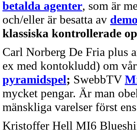
betalda agenter
, som är me
och/eller är besatta av
demo
klassiska kontrollerade o
Carl Norberg De Fria plus a
ex med kontokludd) om vårt
pyramidspel
;
SwebbTV
Mi
mycket pengar. Är man obek
mänskliga varelser först en
Kristoffer Hell MI6 Blueshi