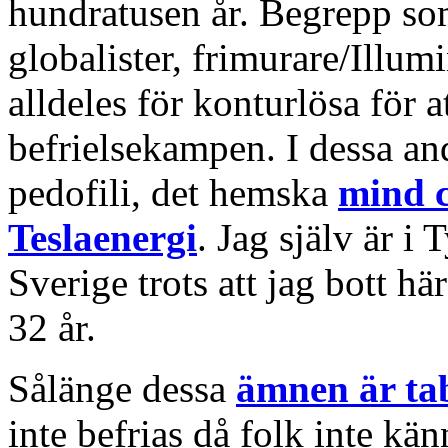
hundratusen år. Begrepp som
globalister, frimurare/Illumi
alldeles för konturlösa för a
befrielsekampen. I dessa an
pedofili, det hemska
mind c
Teslaenergi
. Jag själv är i
Sverige trots att jag bott hä
32 år.
Sålänge dessa
ämnen är ta
inte befrias då folk inte kä