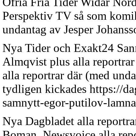
Ofria Fria Tider Widar Nor
Perspektiv TV så som komi
undantag av Jesper Johanss
Nya Tider och Exakt24 Sann
Almqvist plus alla reportra
alla reportrar där (med und
tydligen kickades https://da
samnytt-egor-putilov-lamnar
Nya Dagbladet alla reportra
Boman, Newsvoice alla repo