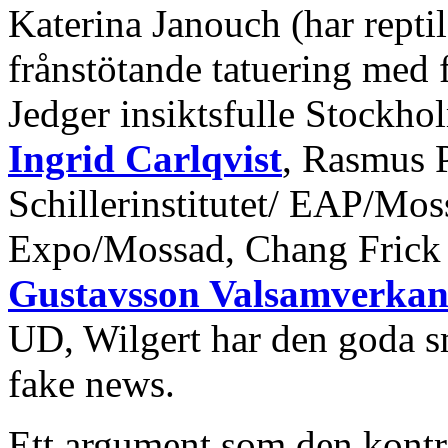
Katerina Janouch (har rept
frånstötande tatuering med 
Jedger insiktsfulle Stockh
Ingrid Carlqvist
, Rasmus 
Schillerinstitutet/ EAP/Mo
Expo/Mossad, Chang Frick
Gustavsson Valsamverkan
UD, Wilgert har den goda s
fake news.
Ett argument som den kontro