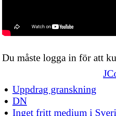
Du måste logga in för att 
JC
Uppdrag granskning
DN
Inget fritt medium i Sver