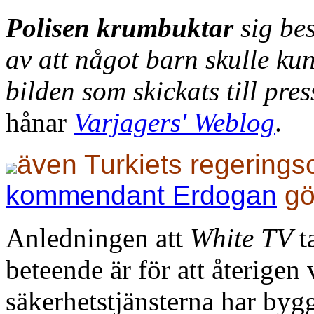
Polisen krumbuktar
sig be
av att något barn skulle ku
bilden som skickats till pres
hånar
Varjagers' Weblog
.
även Turkiets regering
kommendant Erdogan
gö
Anledningen att
White TV
t
beteende är för att återigen v
säkerhetstjänsterna har by