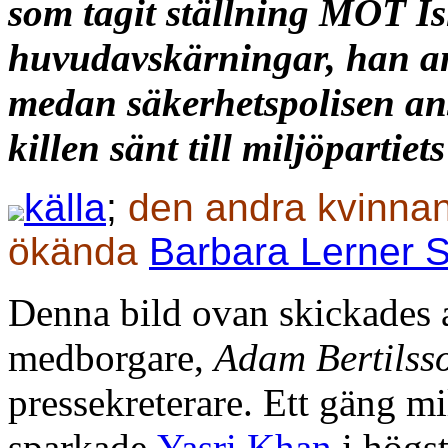
som tagit ställning MOT Is
huvudavskärningar, han a
medan säkerhetspolisen ans
killen sänt till miljöpartiet
källa
;
den andra kvinnan
ökända
Barbara Lerner 
Denna bild ovan skickades 
medborgare,
Adam Bertilss
pressekreterare. Ett gäng mi
sparkade
Yasri Khan
i högs