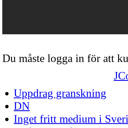
Du måste logga in för att 
JC
Uppdrag granskning
DN
Inget fritt medium i Sver