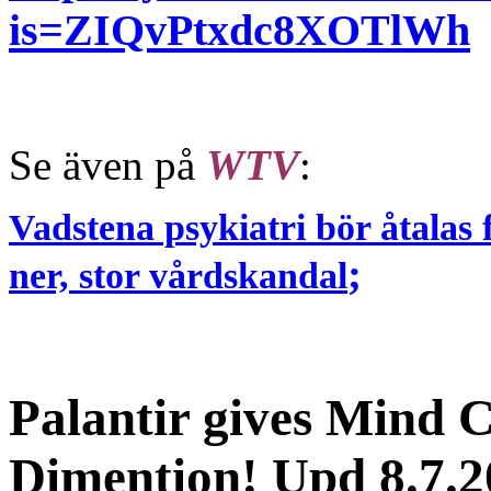
is=ZIQvPtxdc8XOTlWh
Se även på
WTV
:
Vadstena psykiatri bör åtalas 
;
ner, stor vårdskandal
Palantir gives Mind C
Dimention! Upd 8.7.2