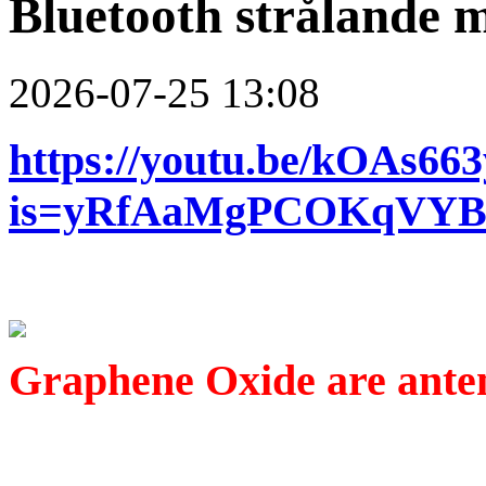
Bluetooth strålande m
2026-07-25 13:08
https://youtu.be/kOAs66
is=yRfAaMgPCOKqVY
Graphene Oxide are anten