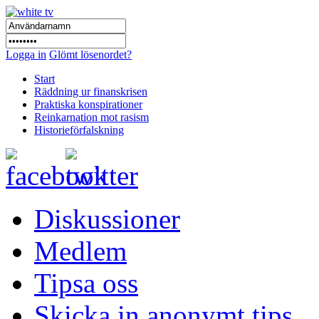
Logga in
Glömt lösenordet?
Start
Räddning ur finanskrisen
Praktiska konspirationer
Reinkarnation mot rasism
Historieförfalskning
Diskussioner
Medlem
Tipsa oss
Skicka in anonymt tips