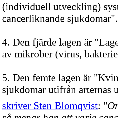
(individuell utveckling) sy
cancerliknande sjukdomar".
4. Den fjärde lagen är "La
av mikrober (virus, bakteri
5. Den femte lagen är "Kvinte
sjukdomar utifrån arternas
skriver Sten Blomqvist
: "
Om
så menar han att varje can