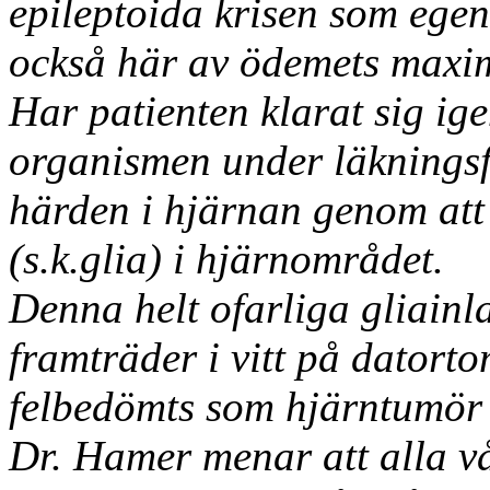
epileptoida krisen som egen
också här av ödemets maxi
Har patienten klarat sig ig
organismen under läkningsf
härden i hjärnan genom att
(s.k.glia) i hjärnområdet.
Denna helt ofarliga gliain
framträder i vitt på datort
felbedömts som hjärntumör 
Dr. Hamer menar att alla vå