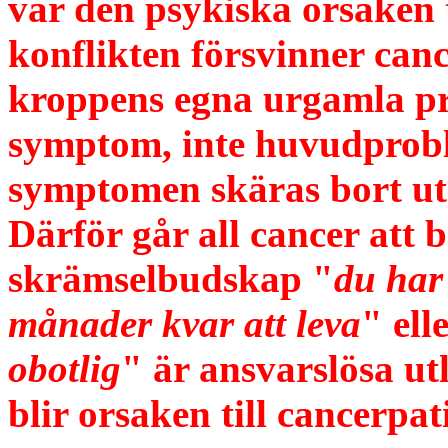
var den psykiska orsaken t
konflikten försvinner ca
kroppens egna urgamla pr
symptom, inte huvudproble
symptomen skäras bort uta
Därför går all cancer att 
skrämselbudskap "
du har
månader kvar att leva
" ell
obotlig
" är ansvarslösa u
blir orsaken till cancerpat