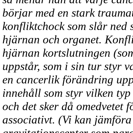
börjar med en stark traumat
konfliktchock som slår ned s
hjärnan och organet. Konfli
hjärnan kortslutningen (so
uppstår, som i sin tur styr 
en cancerlik förändring upps
innehåll som styr vilken ty
och det sker då omedvetet för
associativt. (Vi kan jämfö
gravitationscenter som parall