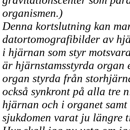
organismen.)
Denna kortslutning kan ma
datortomografibilder av hj
i hjärnan som styr motsvar
är hjärnstamsstyrda organ el
organ styrda från storhjär
också synkront på alla tre ni
hjärnan och i organet samt 
sjukdomen varat ju längre t