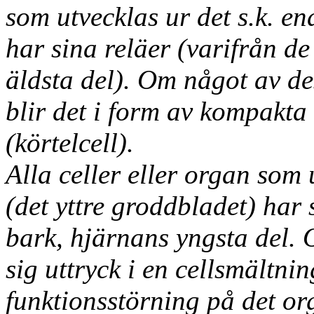
som utvecklas ur det s.k. e
har sina reläer (varifrån d
äldsta del). Om något av d
blir det i form av kompakta
(körtelcell).
Alla celler eller organ som 
(det yttre groddbladet) har 
bark, hjärnans yngsta del. 
sig uttryck i en cellsmältnin
funktionsstörning på det or