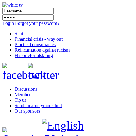
Login
Forgot your password?
Start
Financial crisis - way out
Practical conspiracies
Reincarnation against racism
Historieförfalskning
Discussions
Member
Tip us
Send an anonymous hint
Our sponsors