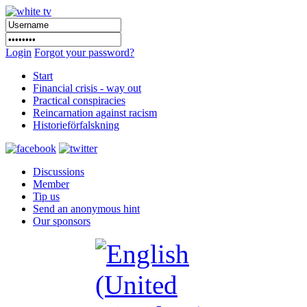
Login
Forgot your password?
Start
Financial crisis - way out
Practical conspiracies
Reincarnation against racism
Historieförfalskning
Discussions
Member
Tip us
Send an anonymous hint
Our sponsors