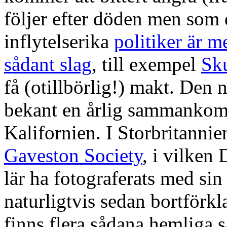
följer efter döden men som 
inflytelserika
politiker är 
sådant slag
, till exempel
Sk
få (otillbörlig!) makt. Den
bekant en årlig sammankom
Kalifornien. I Storbritanni
Gaveston Society
, i vilken
lär ha fotograferats med si
naturligtvis sedan bortförkl
finns flera sådana hemliga s