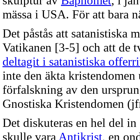
skulptur av
Baphomet
, i ja
mässa i USA. För att bara 
Det påstås att satanistiska 
Vatikanen [3-5] och att de 
deltagit i satanistiska offerri
inte den äkta kristendomen u
förfalskning av den urspru
Gnostiska Kristendomen (jfr
Det diskuteras en hel del i
skulle vara
Antikrist
, en on