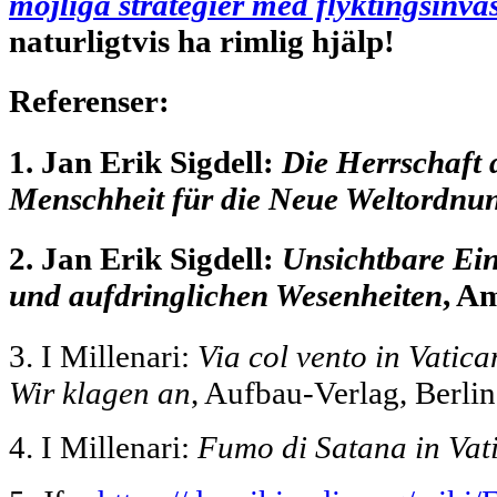
möjliga strategier med flyktingsinva
naturligtvis ha rimlig hjälp!
Referenser:
1.
Jan Erik Sigdell:
Die Herrschaft
Menschheit für die Neue Weltordnu
2.
Jan Erik Sigdell:
Unsichtbare Ein
und aufdringlichen Wesenheiten
, A
3.
I Millenari:
Via col vento in Vatic
Wir klagen an
, Aufbau-Verlag, Berlin
4.
I Millenari:
Fumo di Satana in Vat