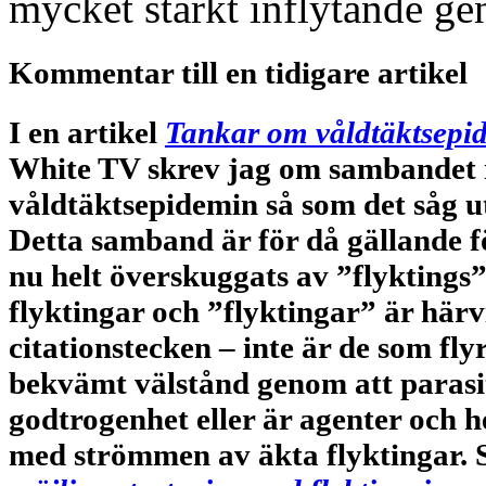
mycket starkt inflytande g
Kommentar till en tidigare artikel
I en artikel
Tankar om våldtäktsepi
White TV
skrev jag om sambandet 
våldtäktsepidemin så som det såg ut
Detta samband är för då gällande fö
nu helt överskuggats av ”flyktings
flyktingar och ”flyktingar” är härvi
citationstecken – inte är de som fl
bekvämt välstånd genom att parasi
godtrogenhet eller är agenter och h
med strömmen av äkta flyktingar. 