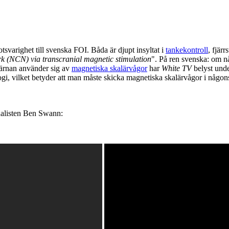
svarighet till svenska FOI. Båda är djupt insyltat i
tankekontroll
, fjär
rk (NCN) via transcranial magnetic stimulation
". På ren svenska: om n
järnan använder sig av
magnetiska skalärvågor
har
White TV
belyst unde
ogi, vilket betyder att man måste skicka magnetiska skalärvågor i någons 
nalisten Ben Swann: