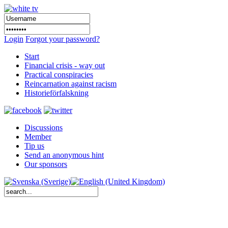
Login
Forgot your password?
Start
Financial crisis - way out
Practical conspiracies
Reincarnation against racism
Historieförfalskning
Discussions
Member
Tip us
Send an anonymous hint
Our sponsors