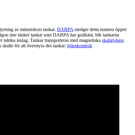
rstyrning av människors tankar.
DARPA
medger detta numera öppet:
ågon inte tänker tankar som DARPA har godkänt, blir tankarna
r talrika inslag. Tankar transporteras med magnetiska
skalärvågor
.
skalle för att överstyra des tankar:
hjärnkontroll
.