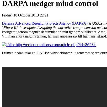
DARPA medger mind control
Friday, 18 October 2013 22:21
Defense Advanced Research Projects Agency (DARPA)
är USA:s mot
"
Phase III: investigate disrupting the narrative comprehension netwo
korrigerat genom magnetisk stimulation rakt igenom skallbenet. Att h
Vill man ändra någons tankar, får man anpassa sig till hjärnans teknol
källa: http://redicecreations.com/article.php?id=26284
I filmen nedan talar en DARPA whistleblower ut gentemot stjärnjour