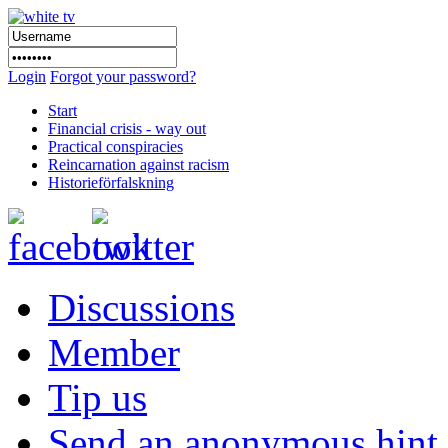
Login
Forgot your password?
Start
Financial crisis - way out
Practical conspiracies
Reincarnation against racism
Historieförfalskning
Discussions
Member
Tip us
Send an anonymous hint