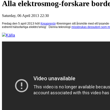
Alla elektrosmog-forskare bord
Saturday, 06 April 2013 22:30
Fredag den 5 april 2013 höll
Kreaprenör
-föreningen sitt årsmöte med ett lysand
extremt hälsofarliga elek
tro'smog'. Denna teknologi
missbrukas dessutom som mi
Källa