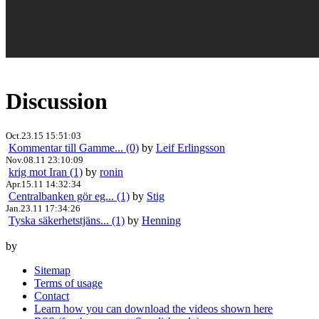
Discussion
Oct.23.15 15:51:03
Kommentar till Gamme... (0)
by
Leif Erlingsson
Nov.08.11 23:10:09
krig mot Iran (1)
by
ronin
Apr.15.11 14:32:34
Centralbanken gör eg... (1)
by
Stig
Jan.23.11 17:34:26
Tyska säkerhetstjäns... (1)
by
Henning
by
Sitemap
Terms of usage
Contact
Learn how you can download the videos shown here