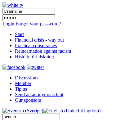
Login
Forgot your password?
Start
Financial crisis - way out
Practical conspiracies
Reincarnation against racism
Historieförfalskning
Discussions
Member
Tip us
Send an anonymous hint
Our sponsors