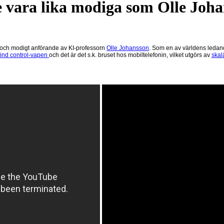
e vara lika modiga som Olle Joh
e och modigt anförande av
KI-professorn
Olle Johansson
.
Som e
n av världens ledan
nd control
-
vap
en
och det är det s.k.
bruset h
os mobiltelefonin, vilket utgörs av
skal