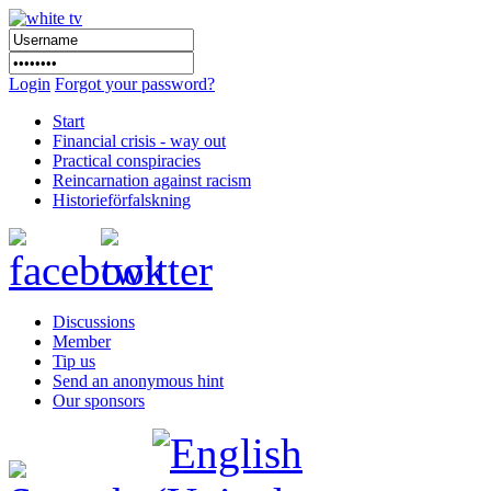
Login
Forgot your password?
Start
Financial crisis - way out
Practical conspiracies
Reincarnation against racism
Historieförfalskning
Discussions
Member
Tip us
Send an anonymous hint
Our sponsors