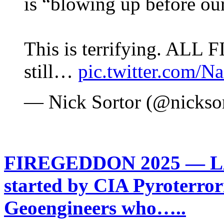
is “blowing up before our
This is terrifying. ALL 
still…
pic.twitter.com/N
— Nick Sortor (@nickso
FIREGEDDON 2025 — LA 
started by CIA Pyroterro
Geoengineers who…..