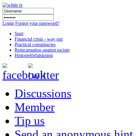
Login
Forgot your password?
Start
Financial crisis - way out
Practical conspiracies
Reincarnation against racism
Historieförfalskning
Discussions
Member
Tip us
Send an anonymous hint