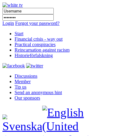
Login
Forgot your password?
Start
Financial crisis - way out
Practical conspiracies
Reincarnation against racism
Historieförfalskning
Discussions
Member
Tip us
Send an anonymous hint
Our sponsors