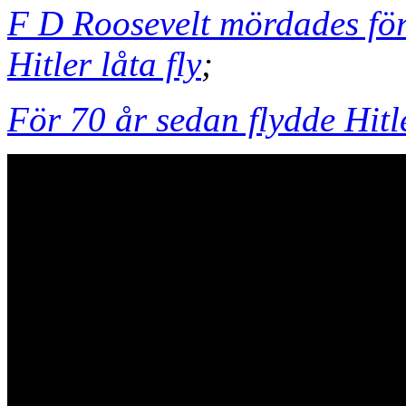
F D Roosevelt mördades fö
Hitler låta fly
;
För 70 år sedan flydde Hitl