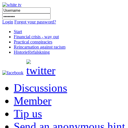
Login
Forgot your password?
Start
Financial crisis - way out
Practical conspiracies
Reincarnation against racism
Historieförfalskning
Discussions
Member
Tip us
Send an anonymous hint