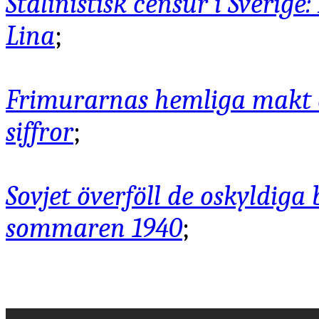
Stalinistisk censur i Sverige
Lina
;
Frimurarnas hemliga makt 
siffror
;
Sovjet överföll de oskyldiga
sommaren 1940
;