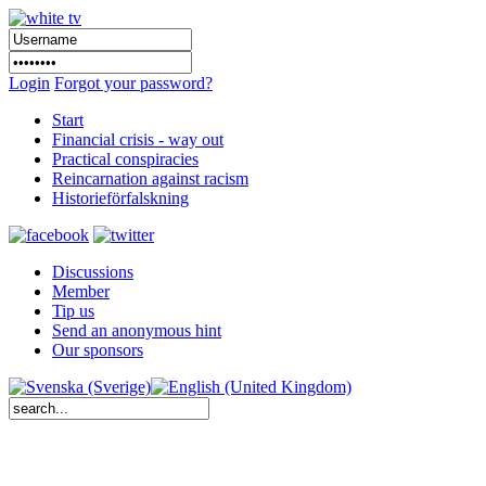
Login
Forgot your password?
Start
Financial crisis - way out
Practical conspiracies
Reincarnation against racism
Historieförfalskning
Discussions
Member
Tip us
Send an anonymous hint
Our sponsors