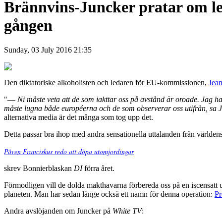
Brännvins-Juncker pratar om le
gången
Sunday, 03 July 2016 21:35
Den diktatoriske alkoholisten och ledaren för EU-kommissionen,
Jea
"
—
Ni måste veta att de som iakttar oss på avstånd är oroade. Jag ha
måste lugna både européerna och de som observerar oss utifrån, sa 
alternativa media är det många som tog upp det.
Detta passar bra ihop med andra sensationella uttalanden från världen
Påven Franciskus redo att döpa utomjordingar
skrev Bonnierblaskan
DI
förra året.
Förmodligen vill de dolda makthavarna förbereda oss på en iscensatt u
planeten. Man har sedan länge också ett namn för denna operation:
Pr
Andra avslöjanden om Juncker på
White TV
: