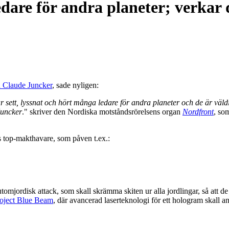
dare för andra planeter; verkar 
n Claude Juncker
, sade nyligen:
r sett, lyssnat och hört många ledare för andra planeter och de är väld
Juncker
." skriver den Nordiska motståndsrörelsens organ
Nordfront
, so
s top-makthavare, som påven t.ex.:
tomjordisk attack, som skall skrämma skiten ur alla jordlingar, så att 
oject Blue Beam
, där avancerad laserteknologi för ett hologram skall a