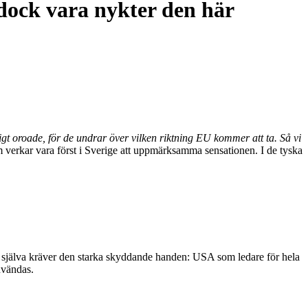
dock vara nykter den här
igt oroade, för de undrar över vilken riktning EU kommer att ta. Så vi
m verkar vara först i Sverige att uppmärksamma sensationen. I de tyska
de själva kräver den starka skyddande handen: USA som ledare för hela
nvändas.