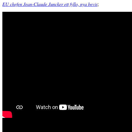
EU chefen Jean-Claude Juncker ett fyllo, nya bevis
;