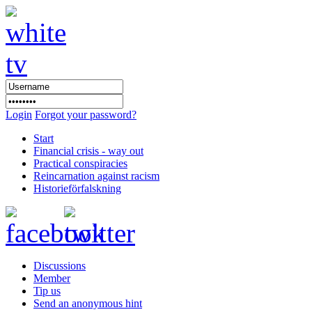
Login
Forgot your password?
Start
Financial crisis - way out
Practical conspiracies
Reincarnation against racism
Historieförfalskning
Discussions
Member
Tip us
Send an anonymous hint