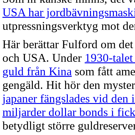
USA har jordbävningsmas
utpressningsverktyg mot de
Här berättar Fulford om det
och USA. Under
1930-talet
guld från Kina
som fått amer
gengäld. Hit hör den myste
japaner fängslades vid den 
miljarder dollar bonds i fic
betydligt större guldreserver