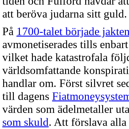
tiden och Fulford hävdar at
att beröva judarna sitt guld.
På
1700-talet började jakten
avmonetiserades tills enbar
vilket hade katastrofala föl
världsomfattande konspira
handlar om. Först silvret se
till dagens
Fiatmoneysyste
värden som ädelmetaller uta
som skuld
. Att förslava al