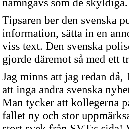
namngavs som de skyldiga.
Tipsaren ber den svenska po
information, sätta in en an
viss text. Den svenska polis
gjorde däremot så med ett tr
Jag minns att jag redan då, 
att inga andra svenska nyh
Man tycker att kollegerna på
fallet ny och stor uppmärksa
stort svek från SVT:s sida!