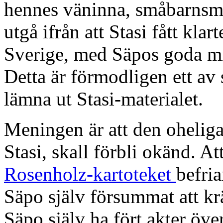
hennes väninna, småbarns
utgå ifrån att Stasi fått kla
Sverige, med Säpos goda mi
Detta är förmodligen ett av 
lämna ut Stasi-materialet.
Meningen är att den oheliga
Stasi, skall förbli okänd. Att
Rosenholz-kartoteket
befria
Säpo själv försummat att krä
Säpo själv ha fört akter över