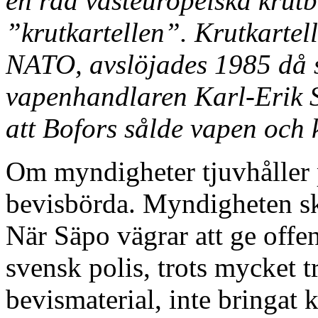
en rad västeuropeiska krutb
”krutkartellen”. Krutkartell
NATO, avslöjades 1985 då s
vapenhandlaren Karl-Erik S
att Bofors sålde vapen och
Om myndigheter tjuvhåller 
bevisbörda. Myndigheten ska
När Säpo vägrar att ge offen
svensk polis, trots mycket t
bevismaterial, inte bringat 