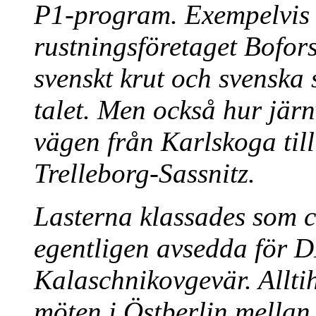
P1-program. Exempelvis
rustningsföretaget Bofors 
svenskt krut och svenska
talet. Men också hur jär
vägen från Karlskoga til
Trelleborg-Sassnitz.
Lasterna klassades som ci
egentligen avsedda för
Kalaschnikovgevär. Allti
möten i Östberlin mella