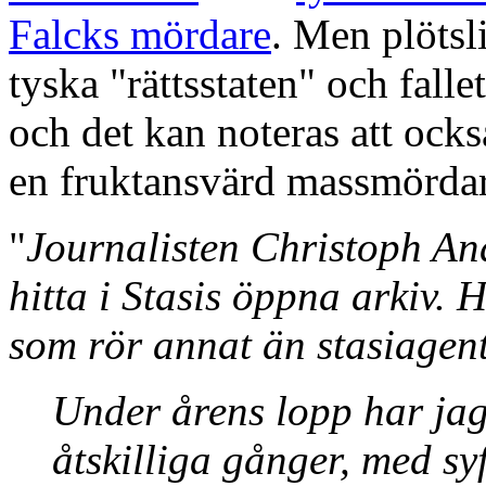
Falcks mördare
. Men plötsl
tyska "rättsstaten" och falle
och det kan noteras att ock
en fruktansvärd massmördare,
"
Journalisten Christoph And
hitta i Stasis öppna arkiv. 
som rör annat än stasiagent
Under årens lopp har jag 
åtskilliga gånger, med syf