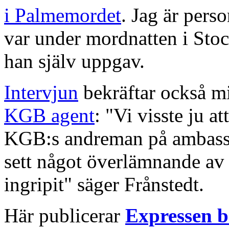
i Palmemordet
. Jag är pers
var under mordnatten i Sto
han själv uppgav.
Intervjun
bekräftar också m
KGB agent
: "Vi visste ju 
KGB:s andreman på ambassa
sett något överlämnande av m
ingripit" säger Frånstedt.
Här publicerar
Expressen b