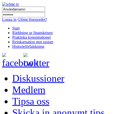
Logga in
Glömt lösenordet?
Start
Räddning ur finanskrisen
Praktiska konspirationer
Reinkarnation mot rasism
Historieförfalskning
Diskussioner
Medlem
Tipsa oss
Skicka in anonymt tips