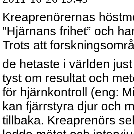
Kreaprenörernas höstm
”Hjärnans frihet” och h
Trots att forskningsområ
perfect
de hetaste i världen just
replica
tyst om resultat och met
för hjärnkontroll (eng: M
kan fjärrstyra djur och 
tillbaka. Kreaprenörs se