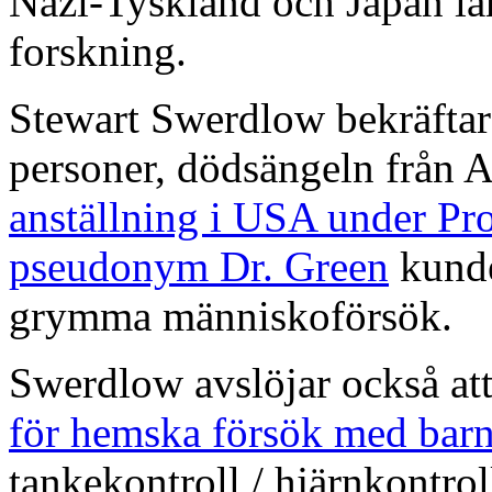
Nazi-Tyskland och Japan lä
forskning.
Stewart Swerdlow bekräftar 
personer, dödsängeln från 
anställning i USA under Pro
pseudonym Dr. Green
kunde
grymma människoförsök.
Swerdlow avslöjar också at
för hemska försök med bar
tankekontroll / hjärnkontrol