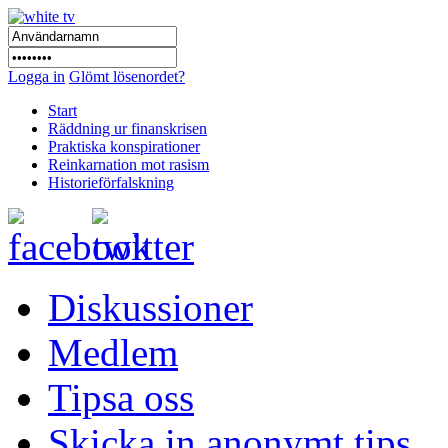
Logga in
Glömt lösenordet?
Start
Räddning ur finanskrisen
Praktiska konspirationer
Reinkarnation mot rasism
Historieförfalskning
Diskussioner
Medlem
Tipsa oss
Skicka in anonymt tips