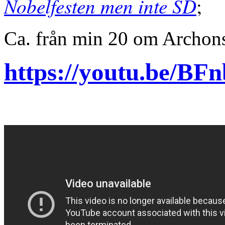
Nobelfesten men inte SD
;
Ca. från min 20 om Archon
https://youtu.be/BF