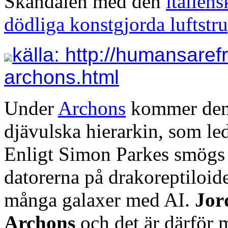
Skandalen med den
italien
dödliga konstgjorda luftstr
källa: http://humansaref
archons.html
Under
Archons
kommer de
djävulska hierarkin, som le
Enligt Simon Parkes smögs 
datorerna på drakoreptiloi
många galaxer med AI.
Jor
Archons
och det är därför 