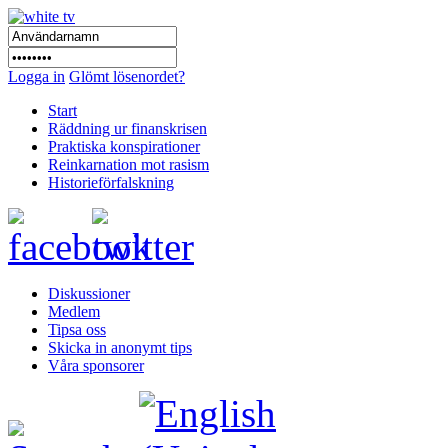
Logga in
Glömt lösenordet?
Start
Räddning ur finanskrisen
Praktiska konspirationer
Reinkarnation mot rasism
Historieförfalskning
Diskussioner
Medlem
Tipsa oss
Skicka in anonymt tips
Våra sponsorer