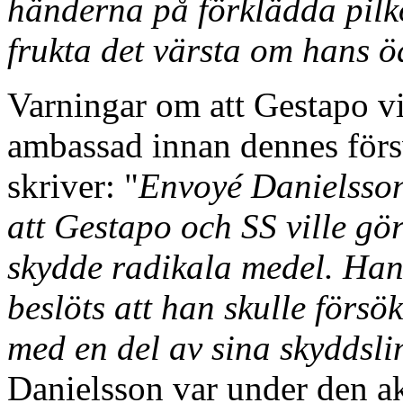
händerna på förklädda pilko
frukta det värsta om hans ö
Varningar om att Gestapo v
ambassad innan dennes förs
skriver: "
Envoyé Danielsso
att Gestapo och SS ville gö
skydde radikala medel. Han
beslöts att han skulle förs
med en del av sina skyddsli
Danielsson var under den ak