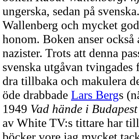
ungerska, sedan på svenska.
Wallenberg och mycket god
honom. Boken anser också a
nazister. Trots att denna pa
svenska utgåvan tvingades 
dra tillbaka och makulera 
öde drabbade
Lars Berg
s (n
1949
Vad hände i Budapest
av White TV:s tittare har ti
böcker vore jag mycket tac