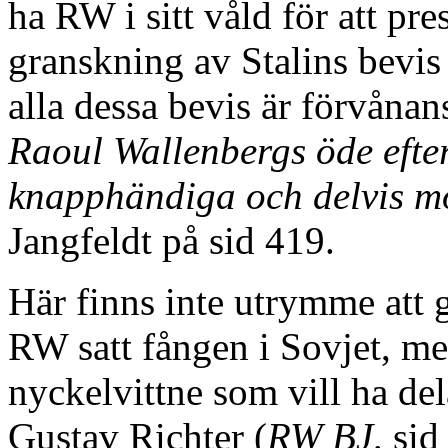
ha RW i sitt våld för att pr
granskning av Stalins bevis f
alla dessa bevis är förvånan
Raoul Wallenbergs öde efte
knapphändiga och delvis mo
Jangfeldt på sid 419.
Här finns inte utrymme att g
RW satt fången i Sovjet, me
nyckelvittne som vill ha de
Gustav Richter (
RW BJ,
sid