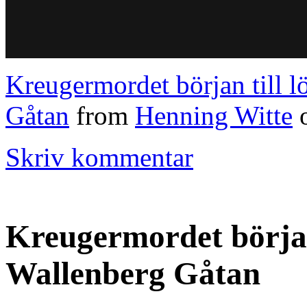
Kreugermordet början till 
Gåtan
from
Henning Witte
Skriv kommentar
Kreugermordet början
Wallenberg Gåtan