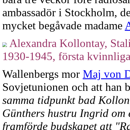
ambassadör i Stockholm, de
mycket begåvade madame
A
Alexandra Kollontay, Sta
1930-1945, första kvinnlig
Wallenbergs mor
Maj von D
Sovjetunionen och att han b
samma tidpunkt bad Kollont
Günthers hustru Ingrid om e
framförde budskapet att "R