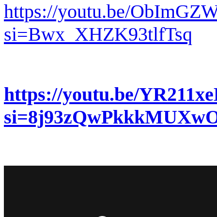
https://youtu.be/ObImG
si=Bwx_XHZK93tlfTsq
https://youtu.be/YR211xe
si=8j93zQwPkkkMUXw