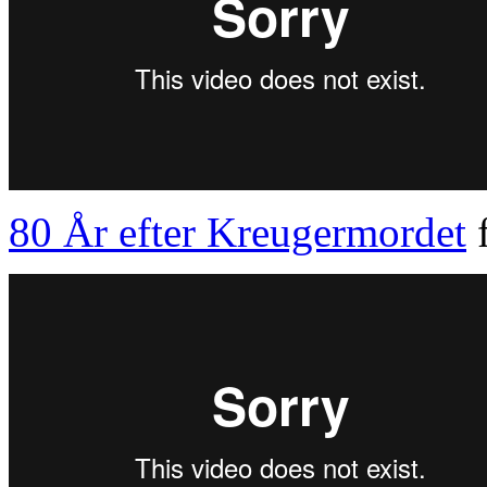
80 År efter Kreugermordet