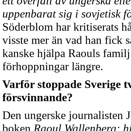
ett överfall av ungerska ell
uppenbarat sig i sovjetisk 
Söderblom har kritiserats h
visste mer än vad han fick s
kanske hjälpa Raouls familj 
förhoppningar längre.
Varför stoppade Sverige 
försvinnande?
Den ungerske journalisten 
boken
Raoul Wallenberg: hj