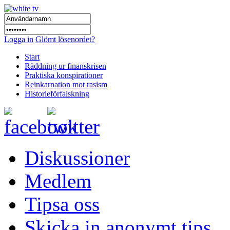
Logga in
Glömt lösenordet?
Start
Räddning ur finanskrisen
Praktiska konspirationer
Reinkarnation mot rasism
Historieförfalskning
Diskussioner
Medlem
Tipsa oss
Skicka in anonymt tips