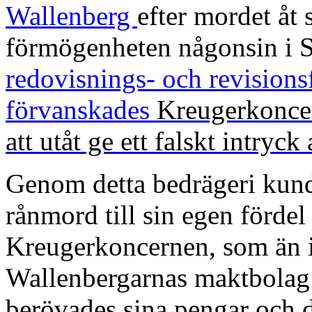
Wallenberg
efter mordet åt 
förmögenheten någonsin i 
redovisnings- och revision
förvanskades
Kreugerkoncer
att
utåt ge ett falskt intryck
Genom detta bedrägeri kunde
rånmord till sin egen fördel 
Kreugerkoncernen, som än id
Wallenbergarnas maktbolag 
berövades sina pengar och d