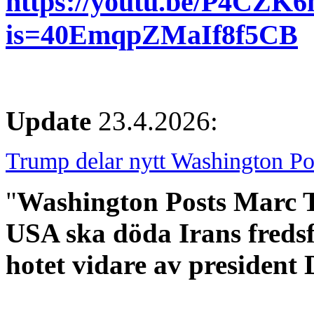
https://youtu.be/P4CZK
is=40EmqpZMaIf8f5CB
Update
23.4.2026:
Trump delar nytt Washington Po
"
Washington Posts Marc Th
USA ska döda Irans freds
hotet vidare av president