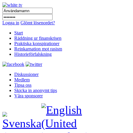
Logga in
Glömt lösenordet?
Start
Räddning ur finanskrisen
Praktiska konspirationer
Reinkarnation mot rasism
Historieförfalskning
Diskussioner
Medlem
Tipsa oss
Skicka in anonymt tips
Våra sponsorer