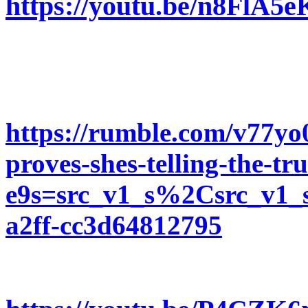
https://youtu.be/n8FlA
https://rumble.com/v77yo
proves-shes-telling-the-tr
e9s=src_v1_s%2Csrc_v1_s
a2ff-cc3d64812795