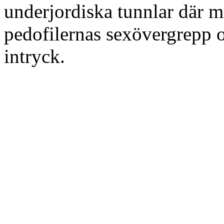
underjordiska tunnlar där m
pedofilernas sexövergrepp oc
intryck.