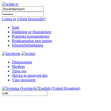
Logga in
Glömt lösenordet?
Start
Räddning ur finanskrisen
Praktiska konspirationer
Reinkarnation mot rasism
Historieförfalskning
Diskussioner
Medlem
Tipsa oss
Skicka in anonymt tips
Våra sponsorer