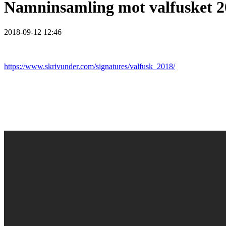
Namninsamling mot valfusket 20
2018-09-12 12:46
https://www.skrivunder.com/signatures/valfusk_2018/