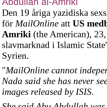
Abdullah al-Amriki
Den 19 åriga yazidiska sex
för
MailOnline
att
US medb
Amriki
(the American), 23,
slavmarknad i
Islamic State
Syrien.
"
MailOnline cannot indepen
Nada said she has never see
images released by ISIS.
She said Abu Abdullah was 