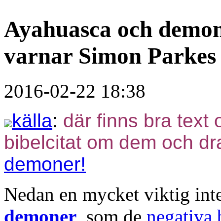
Ayahuasca och demoner
varnar Simon Parkes
2016-02-22 18:38
källa
:
där finns bra te
bibelcitat om dem och dr
demoner!
Nedan en mycket viktig in
demoner
, som de
negativa 