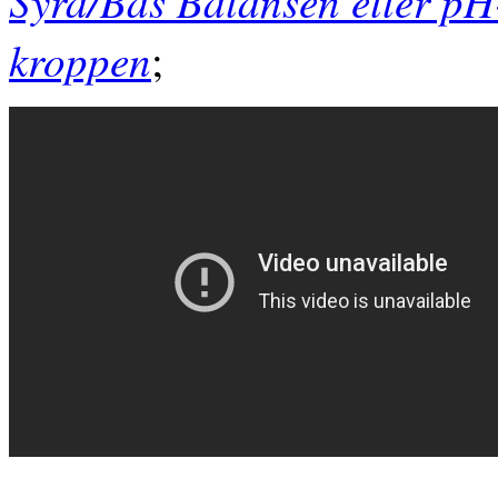
Syra/Bas Balansen eller pH-
kroppen
;