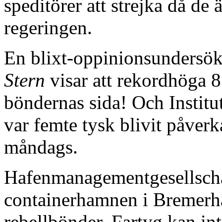
speditörer att strejka då de
regeringen.
En blixt-oppinionsundersök
Stern
visar att rekordhöga 8
böndernas sida! Och Institu
var femte tysk blivit påverk
måndags.
Hafenmanagementgesellschaf
containerhamnen i Bremerh
rebellbönder. Fartyg kan in