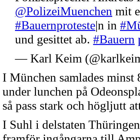
@PolizeiMuenchen
mit e
#Bauernproteste
|n in
#Mü
und gesittet ab.
#Bauern
— Karl Keim (@karlkei
I München samlades minst 8
under lunchen på Odeonspla
så pass stark och högljutt att
I Suhl i delstaten Thüringen
framför ingångarna till Amp