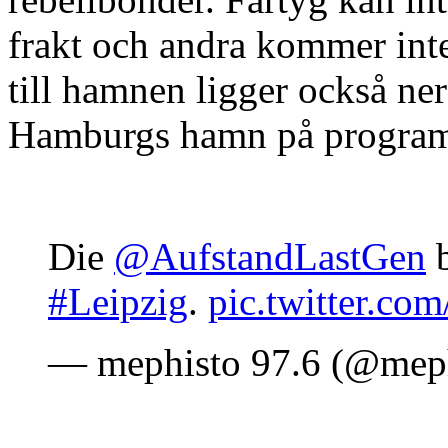
frakt och andra kommer inte 
till hamnen ligger också ner
Hamburgs hamn på progra
Die
@AufstandLastGen
b
#Leipzig
.
pic.twitter.c
— mephisto 97.6 (@mep