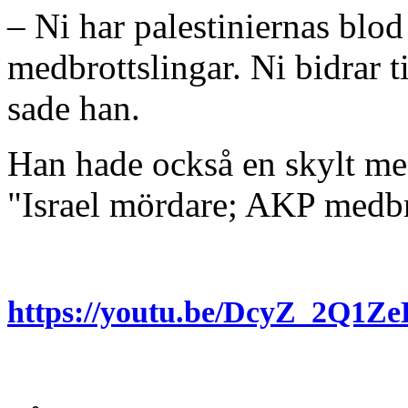
– Ni har palestiniernas blod
medbrottslingar. Ni bidrar t
sade han.
Han hade också en skylt me
"Israel mördare; AKP medbr
https://youtu.be/DcyZ_2Q1Z