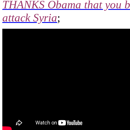
THANKS Obama that you bra
attack Syria
;