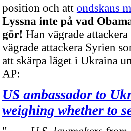
position och att
ondskans m
Lyssna inte på vad Obama 
gör!
Han vägrade attackera
vägrade attackera Syrien 
att skärpa läget i Ukraina 
AP:
US ambassador to Ukr
weighing whether to s
".......
U.S. lawmakers from 