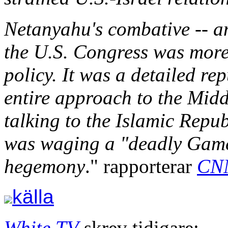
Netanyahu's combative -- an
the U.S. Congress was more
policy. It was a detailed rep
entire approach to the Midd
talking to the Islamic Repub
was waging a "deadly Game 
hegemony
." rapporterar
CN
källa
White TV
skrev tidigare: