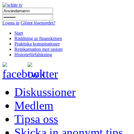
Logga in
Glömt lösenordet?
Start
Räddning ur finanskrisen
Praktiska konspirationer
Reinkarnation mot rasism
Historieförfalskning
Diskussioner
Medlem
Tipsa oss
Skicka in anonymt tips