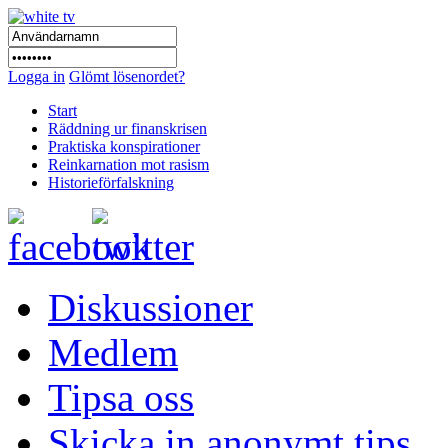
Logga in
Glömt lösenordet?
Start
Räddning ur finanskrisen
Praktiska konspirationer
Reinkarnation mot rasism
Historieförfalskning
Diskussioner
Medlem
Tipsa oss
Skicka in anonymt tips