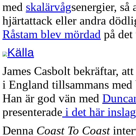
med
skalärvåg
senergier, så 
hjärtattack eller andra död
Råstam blev mördad
på det 
Källa
James Casbolt bekräftar, a
i England tillsammans med br
Han är god vän med
Duncan
presenterade
i det här inslag
Denna
Coast To Coast
inter