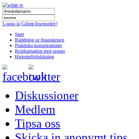
Logga in
Glömt lösenordet?
Start
Räddning ur finanskrisen
Praktiska konspirationer
Reinkarnation mot rasism
Historieförfalskning
Diskussioner
Medlem
Tipsa oss
Skicka in anonymt tips