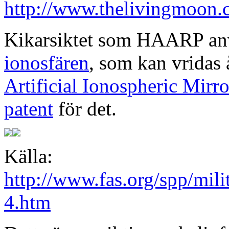
http://www.thelivingmoon.
Kikarsiktet som HAARP anv
ionosfären
, som kan vridas 
Artificial Ionospheric Mirr
patent
för det.
Källa:
http://www.fas.org/spp/mil
4.htm