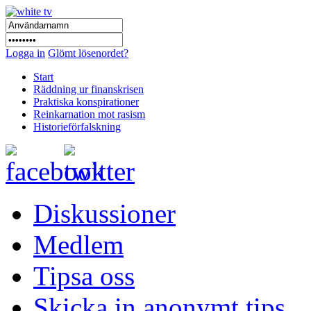
Logga in
Glömt lösenordet?
Start
Räddning ur finanskrisen
Praktiska konspirationer
Reinkarnation mot rasism
Historieförfalskning
Diskussioner
Medlem
Tipsa oss
Skicka in anonymt tips