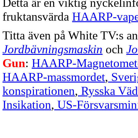
Detta är en viktig nyckelinfo
fruktansvärda
HAARP-vap
Titta även på White TV:s a
Jordbävningsmaskin
och
Jo
Gun
:
HAARP-Magnetomete
HAARP-massmordet
,
Sveri
konspirationen
,
Rysska Väd
Insikation
,
US-Försvarsmini