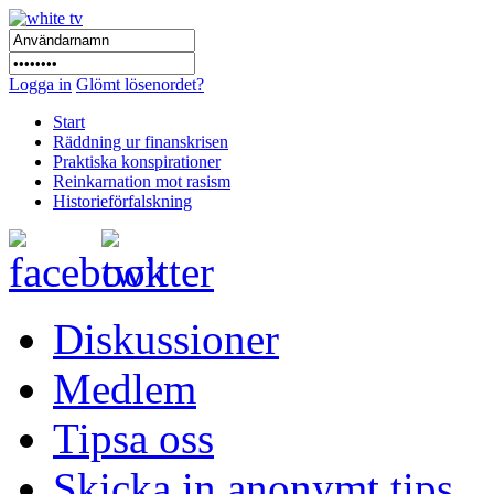
Logga in
Glömt lösenordet?
Start
Räddning ur finanskrisen
Praktiska konspirationer
Reinkarnation mot rasism
Historieförfalskning
Diskussioner
Medlem
Tipsa oss
Skicka in anonymt tips