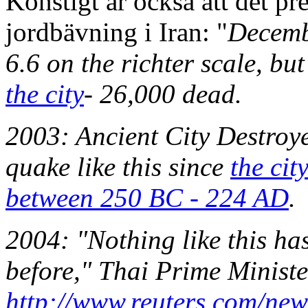
Konstigt är också att det pre
jordbävning i Iran: "
Decemb
6.6 on the richter scale, bu
the city
- 26,000 dead.
2003: Ancient City Destroy
quake like this since
the cit
between 250 BC - 224 AD
.
2004: "Nothing like this ha
before," Thai Prime Minist
http://www.reuters.com/news