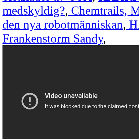
medskyldig?
,
Chemtrails, M
den nya robotmänniskan
,
HA
Frankenstorm Sandy
,