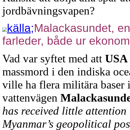
jordbävningsvapen?
källa;
Malackasundet, en 
farleder, både ur ekonom
Vad var syftet med att
USA
massmord i den indiska oc
ville ha flera militära baser
vattenvägen
Malackasundet
has received little attentio
Myanmar’s geopolitical posi