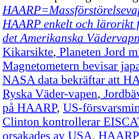
HAARP=Massförstörelseva
HAARP enkelt och lärorikt 
det Amerikanska Väderva
Kikarsikte
,
Planeten Jord m
Magnetometern bevisar jap
NASA data bekräftar att H
Ryska Väder-vapen
,
Jordbäv
på HAARP
,
US-försvarsmin
Clinton kontrollerar EISCA
orsakades av USA
,
HAARP t