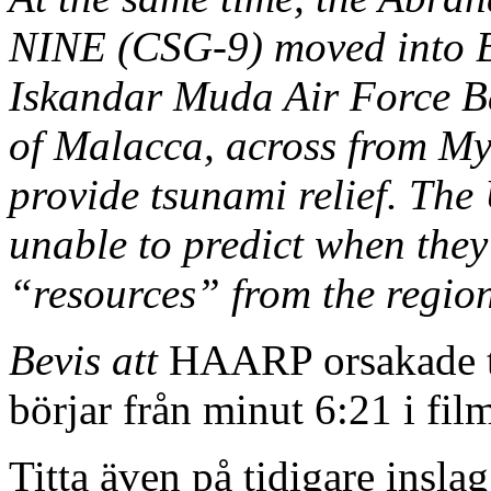
NINE (CSG-9) moved into B
Iskandar Muda Air Force Bas
of Malacca, across from My
provide tsunami relief. The 
unable to predict when they
“resources” from the regio
Bevis att
HAARP orsakade t
börjar från minut 6:21 i fil
Titta även på tidigare insla