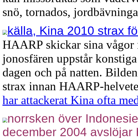
snö, tornados, jordbävninga
källa, Kina 2010 strax 
HAARP skickar sina vågor me
jonosfären uppstår konstiga
dagen och på natten. Bilde
strax innan HAARP-helvetet
har attackerat Kina ofta me
norrsken över Indonesie
december 2004 avslöja