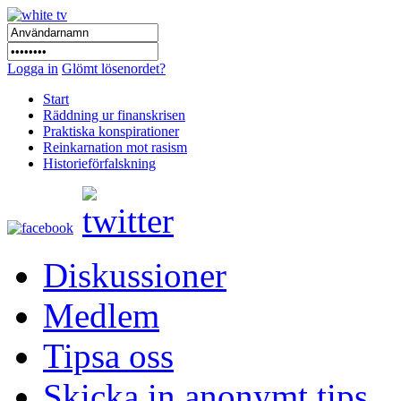
Logga in
Glömt lösenordet?
Start
Räddning ur finanskrisen
Praktiska konspirationer
Reinkarnation mot rasism
Historieförfalskning
Diskussioner
Medlem
Tipsa oss
Skicka in anonymt tips