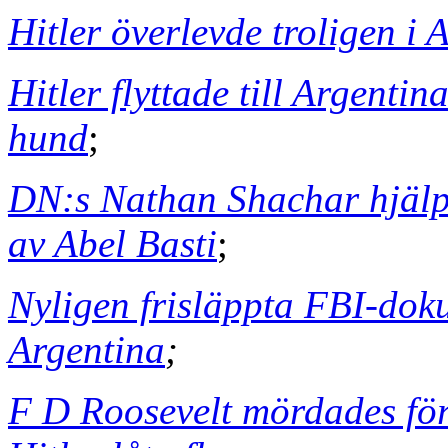
Hitler överlevde troligen i 
Hitler flyttade till Argenti
hund
;
DN:s Nathan Shachar hjälp
av Abel Basti
;
Nyligen frisläppta FBI-doku
Argentina
;
F D Roosevelt mördades fö