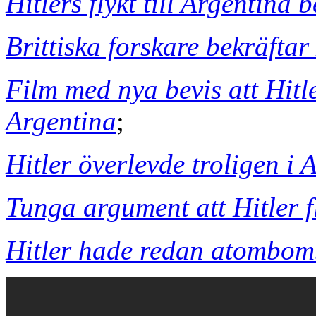
Hitlers flykt till Argentina 
Brittiska forskare bekräftar 
Film med nya bevis att Hitle
Argentina
;
Hitler överlevde troligen i 
Tunga argument att Hitler f
Hitler hade redan atombom