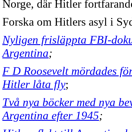
Norge, där Hitler fortfaran
Forska om Hitlers asyl i S
Nyligen frisläppta FBI-doku
Argentina
;
F D Roosevelt mördades fö
Hitler låta fly
;
Två nya böcker med nya bevi
Argentina efter 1945
;