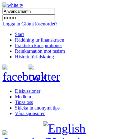
Logga in
Glömt lösenordet?
Start
Räddning ur finanskrisen
Praktiska konspirationer
Reinkarnation mot rasism
Historieförfalskning
Diskussioner
Medlem
Tipsa oss
Skicka in anonymt tips
Våra sponsorer