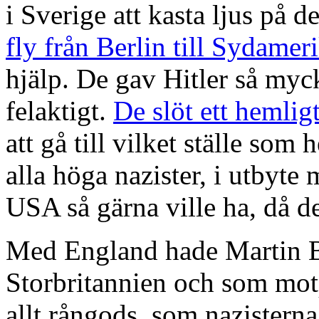
i Sverige att kasta ljus på d
fly från Berlin till Sydamer
hjälp. De gav Hitler så myck
felaktigt.
De slöt ett hemlig
att gå till vilket ställe som
alla höga nazister, i utbyte
USA så gärna ville ha, då de
Med England hade Martin Bo
Storbritannien och som motpr
allt rångods, som nazisterna