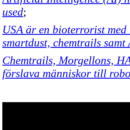
used
;
USA är en bioterrorist med
smartdust, chemtrails samt
Chemtrails, Morgellons, HA
förslava människor till rob