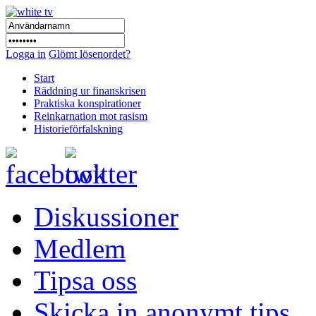
Logga in
Glömt lösenordet?
Start
Räddning ur finanskrisen
Praktiska konspirationer
Reinkarnation mot rasism
Historieförfalskning
Diskussioner
Medlem
Tipsa oss
Skicka in anonymt tips