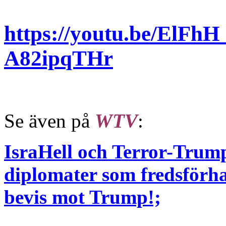
https://youtu.be/ElFh
A82ipqTHr
Se även på
WTV
:
IsraHell och Terror-Trump
diplomater som fredsförha
bevis mot Trump!;