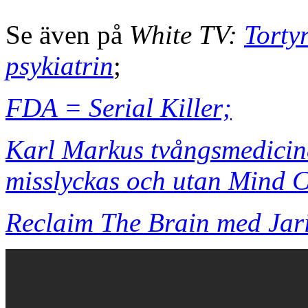
Se även på
White TV:
Tortyr
psykiatrin
;
FDA = Serial Killer;
Karl Markus tvångsmedicine
misslyckas och utan Mind C
Reclaim The Brain med Jari