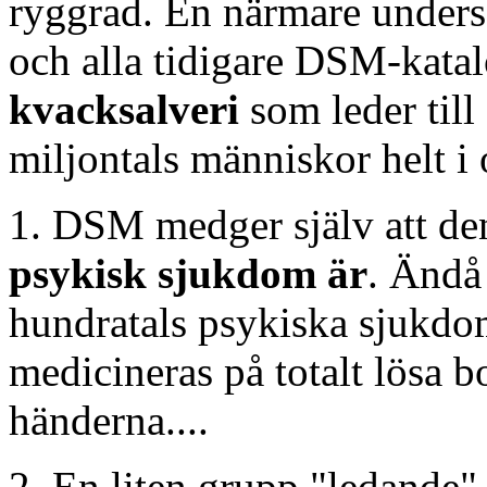
ryggrad. En närmare unders
och alla tidigare DSM-katal
kvacksalveri
som leder til
miljontals människor helt i
1. DSM medger själv att d
psykisk sjukdom är
. Ändå
hundratals psykiska sjukdo
medicineras på totalt lösa 
händerna....
2. En liten grupp "ledande"