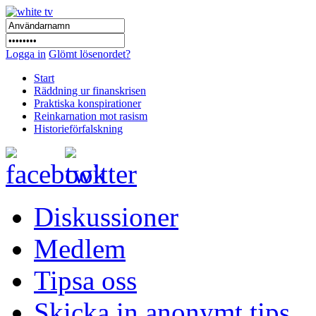
Logga in
Glömt lösenordet?
Start
Räddning ur finanskrisen
Praktiska konspirationer
Reinkarnation mot rasism
Historieförfalskning
Diskussioner
Medlem
Tipsa oss
Skicka in anonymt tips