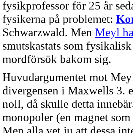
fysikprofessor för 25 år s
fysikerna på problemet:
Kon
Schwarzwald. Men
Meyl har
smutskastats som fysikalisk
mordförsök bakom sig.
Huvudargumentet mot Meyl 
divergensen i Maxwells 3. ek
noll, då skulle detta innebä
monopoler (en magnet som en
Men alla vet ju att dessa int