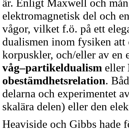
är. Enligt Maxwell och mån
elektromagnetisk del och e
vågor, vilket f.ö. på ett ele
dualismen inom fysiken att 
korpuskler, och/eller av en 
våg–partikeldualism
eller
obestämdhetsrelation
. Båd
delarna och experimentet a
skalära delen) eller den ele
Heaviside och
Gibbs hade f