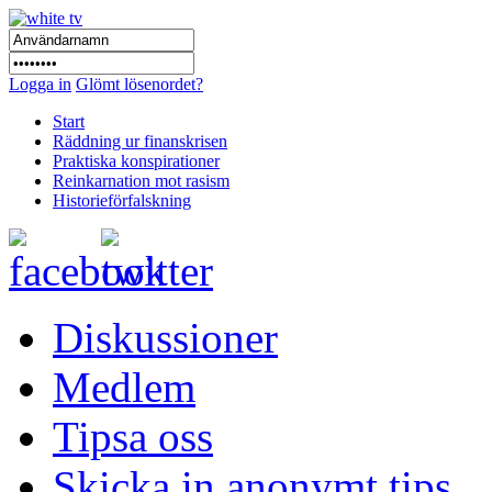
Logga in
Glömt lösenordet?
Start
Räddning ur finanskrisen
Praktiska konspirationer
Reinkarnation mot rasism
Historieförfalskning
Diskussioner
Medlem
Tipsa oss
Skicka in anonymt tips