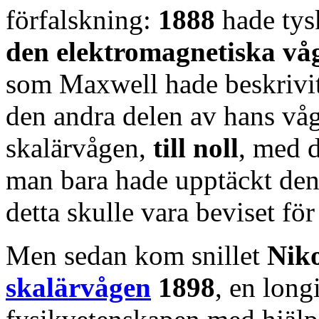
förfalskning:
1888
hade ty
den elektromagnetiska vå
som Maxwell hade beskrivit
den andra delen av hans vå
skalärvågen,
till noll
, med d
man bara hade upptäckt den
detta skulle vara beviset för
Men sedan kom snillet
Niko
skalärvågen
1898
, en long