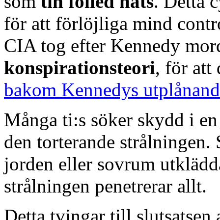
som
tin foiled hats
. Detta 
för att förlöjliga mind con
CIA tog efter Kennedy mord
konspirationsteori
, för att
bakom Kennedys utplånand
Många ti:s söker skydd i en
den torterande strålningen.
jorden eller sovrum utkläd
strålningen penetrerar allt.
Detta tvingar till slutsatsen 