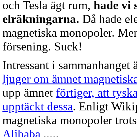
och Tesla ägt rum,
hade vi 
elräkningarna.
Då hade el
magnetiska monopoler. Men 
försening. Suck!
Intressant i sammanhanget ä
ljuger om ämnet magnetis
upp ämnet
förtiger, att tys
upptäckt dessa
. Enligt Wik
magnetiska monopoler trots
Alibaba
.....