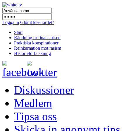
Logga in
Glömt lösenordet?
Start
Räddning ur finanskrisen
Praktiska konspirationer
Reinkarnation mot rasism
Historieförfalskning
Diskussioner
Medlem
Tipsa oss
Skicka in anonymt tips