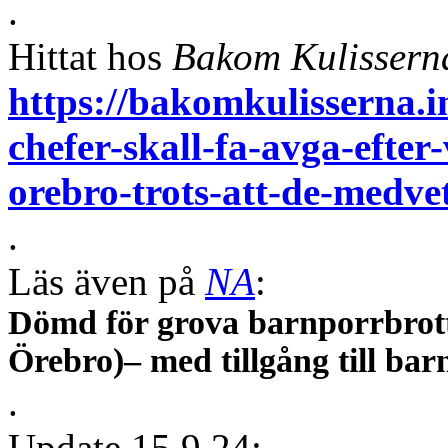
.
Hittat hos
Bakom Kulissern
https://bakomkulisserna.
chefer-skall-fa-avga-efter
orebro-trots-att-de-medvet
.
Läs även på
NA
:
Dömd för grova barnporrbrot
Örebro)– med tillgång till ba
.
Update 15.9.24: