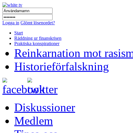
Logga in
Glömt lösenordet?
Start
Räddning ur finanskrisen
Praktiska konspirationer
Reinkarnation mot rasis
Historieförfalskning
Diskussioner
Medlem