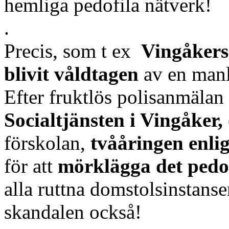
hemliga pedofila nätverk!
.
Precis, som t ex
Vingåker
blivit våldtagen
av en manli
Efter fruktlös polisanmäla
Socialtjänsten i Vingåker,
förskolan,
tvååringen enli
för att
mörklägga det pedo
alla ruttna domstolsinstans
skandalen också!