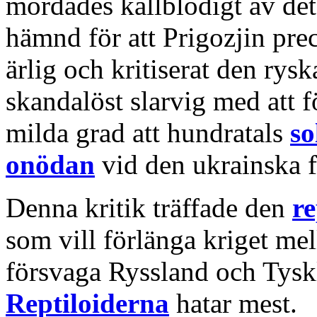
mördades kallblodigt av de
hämnd för att Prigozjin prec
ärlig och kritiserat den rysk
skandalöst slarvig med att fö
milda grad att hundratals
so
onödan
vid den ukrainska f
Denna kritik träffade den
r
som vill förlänga kriget me
försvaga Ryssland och Tysk
Reptiloiderna
hatar mest.