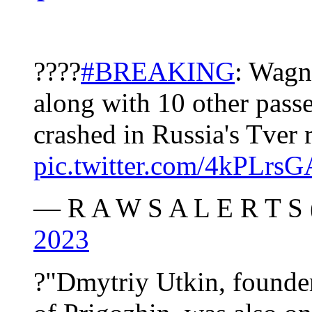
????
#BREAKING
: Wagn
along with 10 other passen
crashed in Russia's Tver 
pic.twitter.com/4kPLrs
— R A W S A L E R T S 
2023
?"Dmytriy Utkin, founde