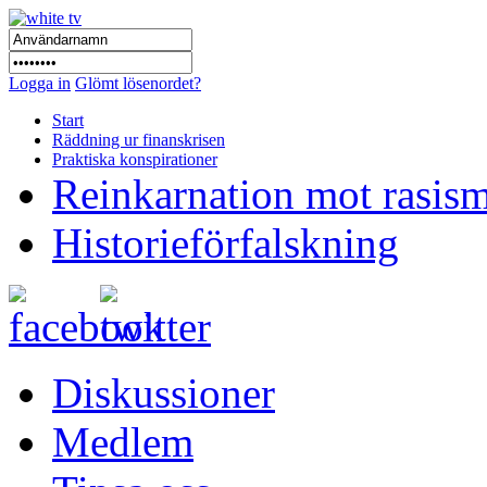
Logga in
Glömt lösenordet?
Start
Räddning ur finanskrisen
Praktiska konspirationer
Reinkarnation mot rasis
Historieförfalskning
Diskussioner
Medlem