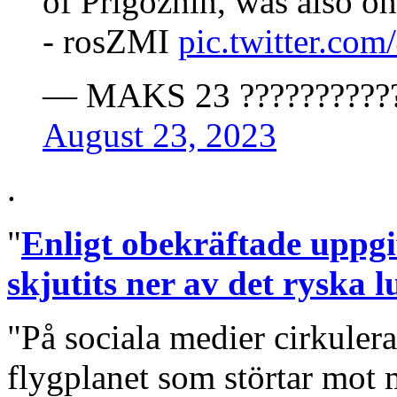
of Prigozhin, was also on
- rosZMI
pic.twitter.c
— MAKS 23 ?????????
August 23, 2023
.
"
Enligt obekräftade uppgi
skjutits ner av det ryska l
"På sociala medier cirkuler
flygplanet som störtar mot