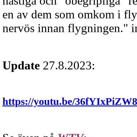
hastiga och ”obegripliga” r
en av dem som omkom i flyg
nervös innan flygningen." 
Update
27.8.2023:
https://youtu.be/36fYIxPi