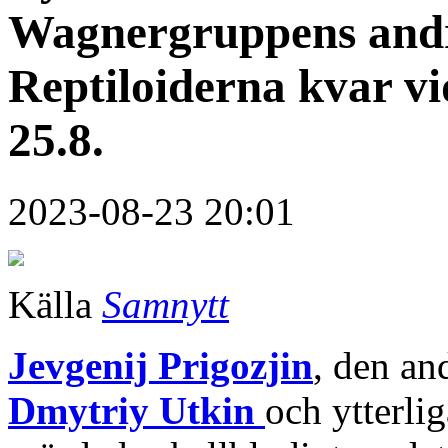
Wagnergruppens andr
Reptiloiderna kvar v
25.8.
2023-08-23 20:01
Källa
Samnytt
Jevgenij Prigozjin
, den an
Dmytriy Utkin
och ytterli