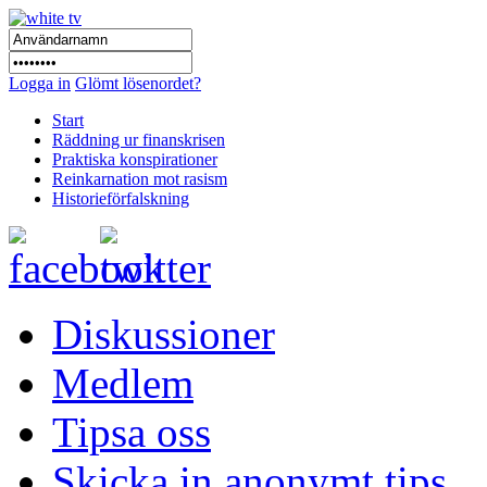
Logga in
Glömt lösenordet?
Start
Räddning ur finanskrisen
Praktiska konspirationer
Reinkarnation mot rasism
Historieförfalskning
Diskussioner
Medlem
Tipsa oss
Skicka in anonymt tips