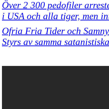
Över 2 300 pedofiler arres
i USA och alla tiger, men in
Ofria Fria Tider och Samny
Styrs av samma satanistiska