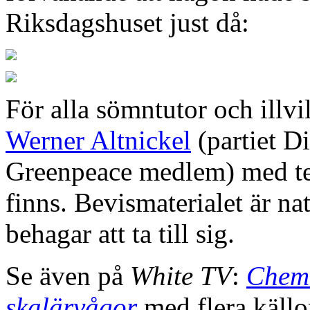
Riksdagshuset just då:
För alla sömntutor och illvi
Werner Altnickel
(partiet D
Greenpeace medlem) med tek
finns. Bevismaterialet är n
behagar att ta till sig.
Se även på
White TV
:
Chemt
skalärvågor
med flera källor