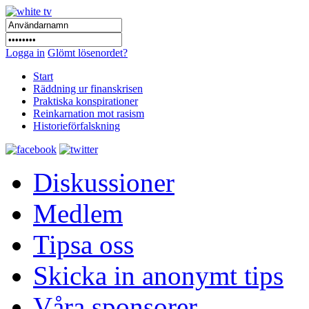
Logga in
Glömt lösenordet?
Start
Räddning ur finanskrisen
Praktiska konspirationer
Reinkarnation mot rasism
Historieförfalskning
Diskussioner
Medlem
Tipsa oss
Skicka in anonymt tips
Våra sponsorer