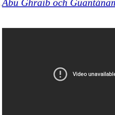
Abu Ghraib och Guantánam