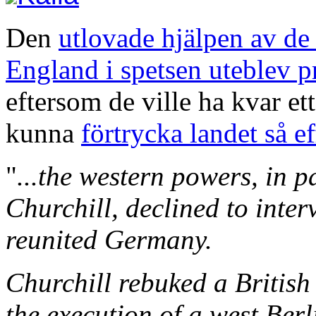
Den
utlovade hjälpen av de 
England i spetsen uteblev p
eftersom de ville ha kvar ett
kunna
förtrycka landet så e
"
...the western powers, in p
Churchill, declined to inte
reunited Germany.
Churchill rebuked a Britis
the execution of a west Berl