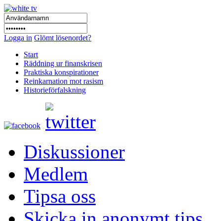
Logga in
Glömt lösenordet?
Start
Räddning ur finanskrisen
Praktiska konspirationer
Reinkarnation mot rasism
Historieförfalskning
Diskussioner
Medlem
Tipsa oss
Skicka in anonymt tips