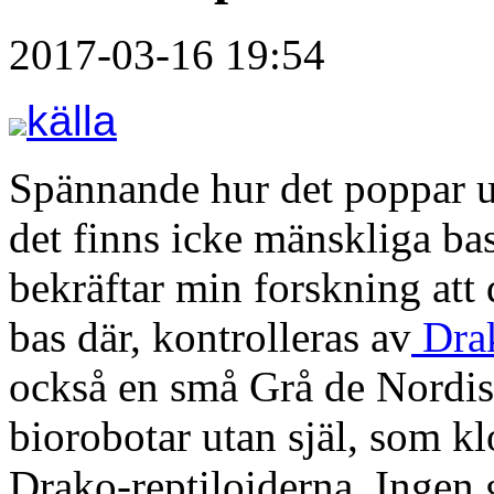
2017-03-16 19:54
källa
Spännande hur det poppar up
det finns icke mänskliga ba
bekräftar min forskning att
bas där, kontrolleras av
Drak
också en små Grå de Nordisk
biorobotar utan själ, som 
Drako-reptiloiderna. Ingen g