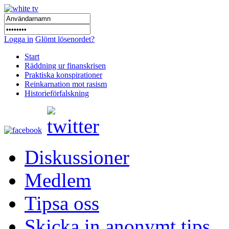
Logga in
Glömt lösenordet?
Start
Räddning ur finanskrisen
Praktiska konspirationer
Reinkarnation mot rasism
Historieförfalskning
Diskussioner
Medlem
Tipsa oss
Skicka in anonymt tips