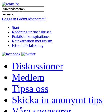
Logga in
Glömt lösenordet?
Start
Räddning ur finanskrisen
Praktiska konspirationer
Reinkarnation mot rasism
Historieförfalskning
Diskussioner
Medlem
Tipsa oss
Skicka in anonymt tips
Våra sponsorer