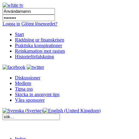
Logga in
Glömt lösenordet?
Start
Räddning ur finanskrisen
Praktiska konspirationer
Reinkarnation mot rasism
Historieförfalskning
Diskussioner
Medlem
Tipsa oss
Skicka in anonymt tips
Våra sponsorer
Index